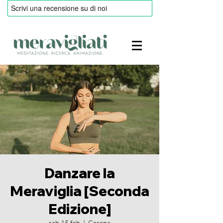
Danzare la
Meraviglia [Seconda
Edizione]
sab 15 feb
  |  
Cesena