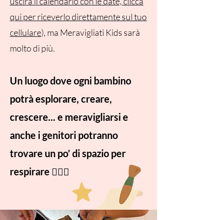
uscirà il calendario con le date, clicca
qui per riceverlo direttamente sul tuo
cellulare
), ma Meravigliati Kids sarà
molto di più.
Un luogo dove ogni bambino
potrà esplorare, creare,
crescere... e meravigliarsi
e
anche i genitori potranno
trovare un po’ di spazio per
respirare
🧘🏻‍♀️