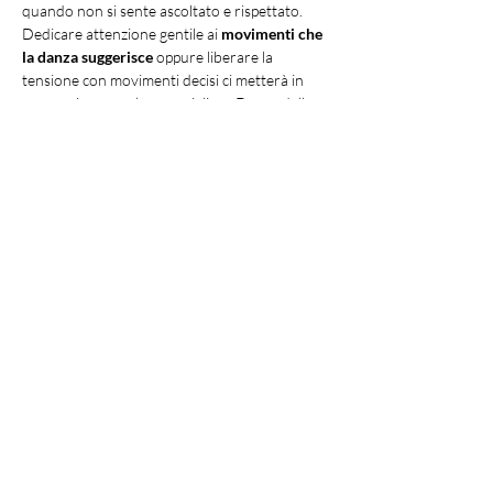
quando non si sente ascoltato e rispettato. 
Dedicare attenzione gentile ai 
movimenti che 
la danza suggerisce
 oppure liberare la 
tensione con movimenti decisi ci metterà in 
connessione con la meravigliosa Danza della 
Vita!
COSA PORTARE
:
biancheria da letto o sacco a pelo;
asciugamani per il bagno;
tappetino;
cuscino;
Mostra di più
©2024 by EL.FI EVENTS di Mattia Faedi. Creato con
Wix.com