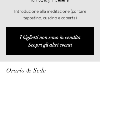
Introduzione alla meditazione (portare
tappetino, cuscino e coperta)
I biglietti non sono in vendita
Scopri gli altri eventi
Orario & Sede
31 lug 2023, 20:15
Cesena, Cesena FC, Italia
©2024 by EL.FI EVENTS di Mattia Faedi. Creato con