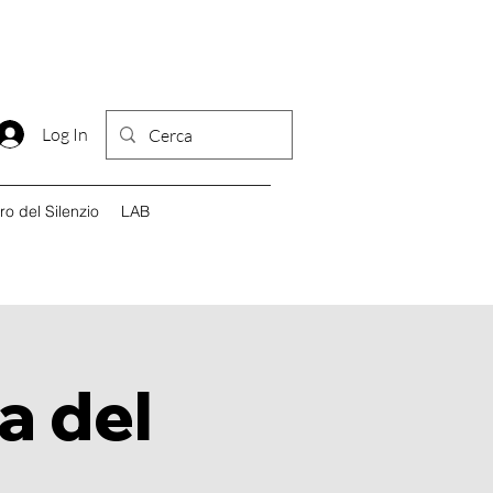
Log In
iro del Silenzio
LAB
a del