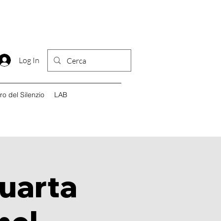
Log In
iro del Silenzio
LAB
Quarta