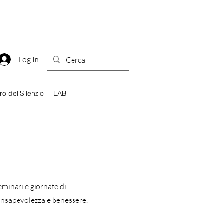
Log In
iro del Silenzio
LAB
seminari e giornate di
onsapevolezza e benessere.