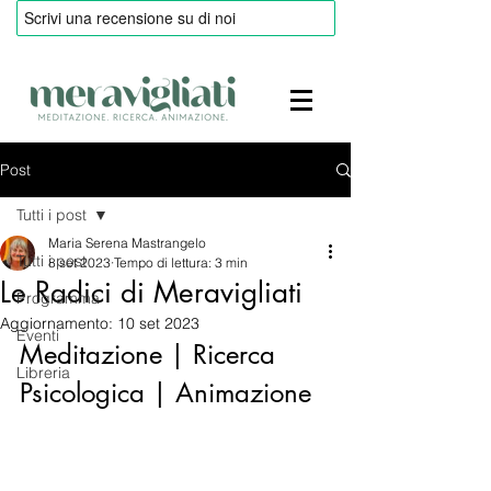
Post
Tutti i post
Maria Serena Mastrangelo
Tutti i post
8 set 2023
Tempo di lettura: 3 min
Le Radici di Meravigliati
Programma
Aggiornamento:
10 set 2023
Eventi
Meditazione | Ricerca 
Libreria
Psicologica | Animazione