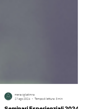
meravigliatimra
27 ago 2024
Tempo di lettura: 3 min