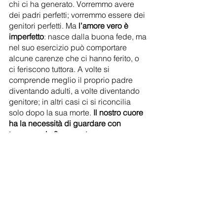
chi ci ha generato. Vorremmo avere 
dei padri perfetti; vorremmo essere dei 
genitori perfetti. Ma 
l’amore vero è 
imperfetto
: nasce dalla buona fede, ma 
nel suo esercizio può comportare 
alcune carenze che ci hanno ferito, o 
ci feriscono tuttora. A volte si 
comprende meglio il proprio padre 
diventando adulti, a volte diventando 
genitore; in altri casi ci si riconcilia 
solo dopo la sua morte. 
Il nostro cuore 
ha la necessità di guardare con 
tenerezza la figura paterna, per 
diventare adulti liberi e realizzati
.
I seminari esperienziali si svolgeranno 
presso le sale del Convento dei Frati 
Cappuccini.
Il costo è di 60€ per ogni incontro.