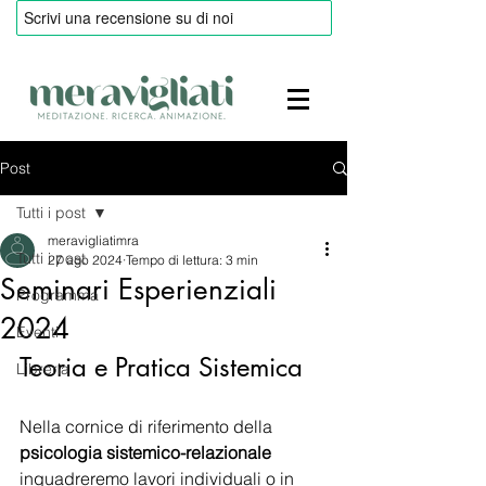
Post
Tutti i post
meravigliatimra
Tutti i post
27 ago 2024
Tempo di lettura: 3 min
Seminari Esperienziali
Programma
2024
Eventi
Teoria e Pratica Sistemica
Libreria
Nella cornice di riferimento della 
psicologia sistemico-relazionale
inquadreremo lavori individuali o in 