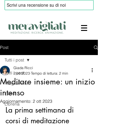
Post
Tutti i post
Giada Ricci
Tutti i post
2 ott 2023
Tempo di lettura: 2 min
Meditare insieme: un inizio
Programma
intenso
Eventi
Aggiornamento:
2 ott 2023
Libreria
La prima settimana di 
corsi di meditazione