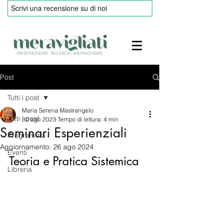
Post
Tutti i post
Maria Serena Mastrangelo
Tutti i post
30 ago 2023
Tempo di lettura: 4 min
Seminari Esperienziali
Programma
Aggiornamento:
26 ago 2024
Eventi
Teoria e Pratica Sistemica
Libreria